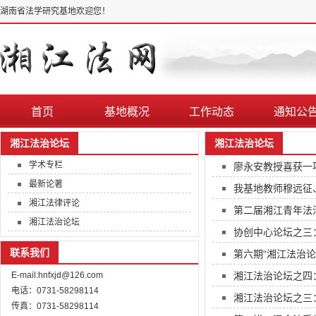
湖南省法学研究基地欢迎您！
首页
基地概况
工作动态
通知公
湘江法治论坛
湘江法治论坛
学术专栏
廖永安教授喜获一
最新论著
我基地教师穆远征
湘江法律评论
第二届湘江青年法
湘江法治论坛
协创中心论坛之三： Envir
联系我们
第六期“湘江法治论
E-mail:hnfxjd@126.com
湘江法治论坛之四
电话：0731-58298114
湘江法治论坛之三
传真：0731-58298114