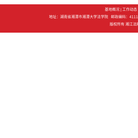
基地概况
|
工作动态
地址：湖南省湘潭市湘潭大学法学院 邮政编码：411105 电 话：07
版权所有 湘江法网 Co