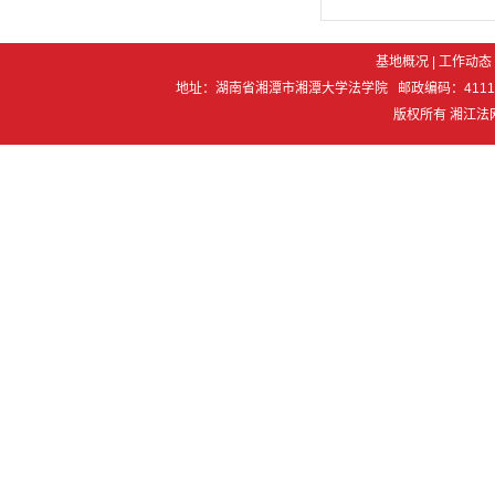
基地概况
|
工作动态
地址：湖南省湘潭市湘潭大学法学院 邮政编码：411105 电 话：07
版权所有 湘江法网 Co