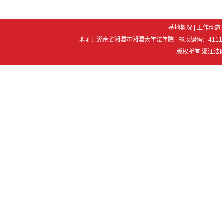
基地概况
|
工作动态
地址：湖南省湘潭市湘潭大学法学院 邮政编码：411105 电 话：07
版权所有 湘江法网 Co