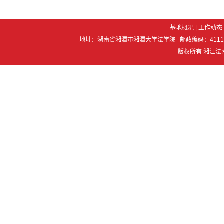
基地概况
|
工作动态
地址：湖南省湘潭市湘潭大学法学院 邮政编码：411105 电 话：07
版权所有 湘江法网 Co