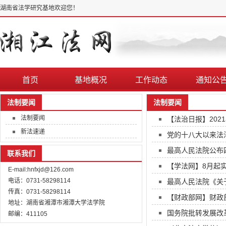
湖南省法学研究基地欢迎您！
首页
基地概况
工作动态
通知公
法制要闻
法制要闻
法制要闻
【法治日报】20
新法速递
党的十八大以来法
最高人民法院公布
联系我们
【学法网】8月起
E-mail:hnfxjd@126.com
电话：0731-58298114
最高人民法院《关
传真：0731-58298114
【财政部网】财政
地址：湖南省湘潭市湘潭大学法学院
国务院批转发展改
邮编：411105