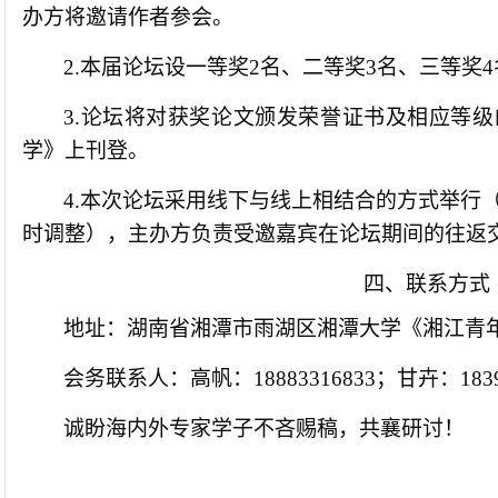
办方将邀请作者参会。
2.本届论坛设一等奖
2
名、二等奖
3
名、三等奖
4
3.论坛将对获奖论文颁发
荣誉
证书及相应等级
学》上刊登。
4.
本次论坛采用线下与线上相结合的方式举行
时调整），主办方负责受邀嘉宾在论坛期间的往返
四、联系方式
地址：湖南省湘潭市雨湖区湘潭大学《湘江青年法
会务联系人：
高帆
：18883316833；
甘卉
：183
诚盼海内外专家学子不吝赐稿，共襄研讨！