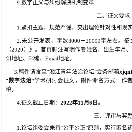
9.数字正义与纠纷解决机制变革
二、征文要求
1.紧扣主题，规范严谨，突出理论针对性和现
2.未公开发表，字数8000－20000字左右
（2020）》。首页脚注写明作者姓名、出生年月
讯地址、邮编、Email地址。
3.稿件请发至“湘江青年法治论坛”会务邮箱
xjqnf
“
数字法治
”学术研讨会征文，附件命名方式：作
稿。
4.征文截止日期：
2022年11月
6
日
。
三、评审与奖
1.论坛组委会秉持“公平公正”原则，实行匿名