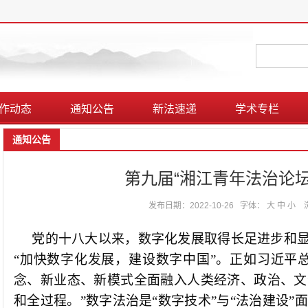
作动态
通知公告
新法速递
学术专栏
通知公告
第九届“湘江青年法治论坛
发布日期：2022-10-26
字体：
大
中
小
党的十八大以来
，
数字
化发展
取得
长足进步
和
“加快数字化发展，建设数字中国”
。
正如习近平
念、新业态、新模式全面融入人类经济、政治、文
和全过程
。
”
数字法治是“数字技术”与“法治建设”