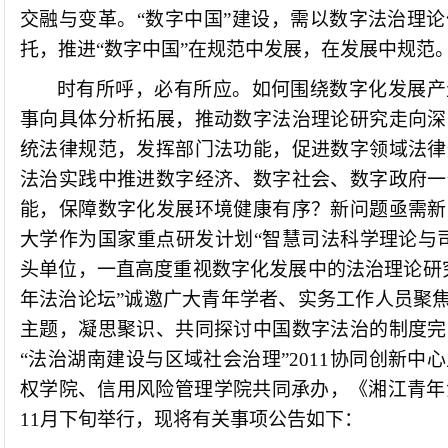
交融与变革。
“
数字中国
”
建设，
需以
数字法治理论
托
，
推进“数字中国”在规范中发展
，
在发展中规范
时
有
所呼，必有所应。
如何围绕数字化发展产
事向具体分析
拓展
，推动数字法治理论研究
走向
深
统法律规范，
发挥部门法功能
，
促进数字领域法律
法治
实践中
推进数字经济、
数字社会、数字政府一
能
，
保障
数字化发展环境
健康有序
？新
问题
亟需新
大学作为国家重点研发计划“智慧司法科学理论与
头单位
，
一直高度重视数字化发展中的法治理论研
年法治论坛”诚邀广大青年学者、实务工作人员聚焦
主题，凝思聚识、共同探讨中国数字法治的制度完
“法治湖南建设与区域社会治理”2011协同创新
权学院、信用风险管理学院共同承办，《湘江青年法
11月下旬举行，现将有关事项公告如下：