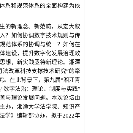
体系和规范体系的全面
构建为依
。
生的新
理念
、新范畴，
从宏大叙
入？如何协调数字技术规则
与
传
规范
体系的
协调与统一
？
如何在
体建设，
提升数字化发展治理效
思想，新实践亟待新理论
。湘潭
司法改革科技支撑技术研究”
的
牵
究
。
在此背景下
，
第九届“湘江青
“数字法治：理论、制度与实践”
善与理论发展问题。
本
次论坛由
中心主办，湘潭大学法学院、知识产
学》编辑部协办，拟于2022年