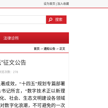
设为首页
|
加入收藏
法律诊所
首页
->
通知公告
->
正文
”征文公告
浏览次数：
278
显著成效
，
“
十四五
”
规划
专篇部署
总书记所言
，
“数字技术正以新理
化、社会、生态文明建设各领域
面对数字化浪潮
，
不可避免的一次