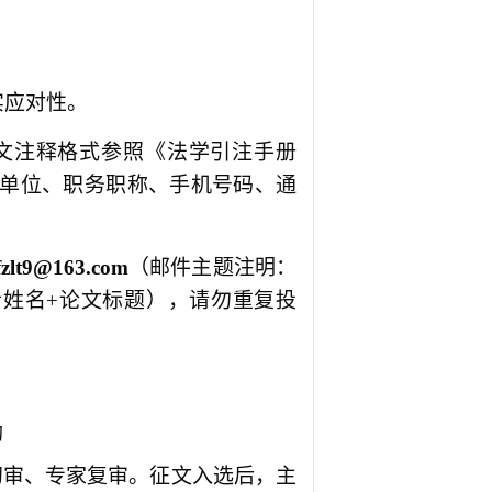
实应对性。
。征文注释格式参照《法学引注手册
、单位、职务职称、手机号码、通
zlt
9
@163.com
（邮件主题注明：
者姓名+论文标题），请勿重复投
励
初审、专家复审。征文入选
后
，主