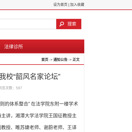
设为首页
|
加入收藏
法律诊所
首页
->
通知公告
->
正文
我校“韶风名家论坛”
浏览次数：
597
规则的体系整合” 在法学院东附一楼学术
海主讲，湘潭大学法学院王国征教授主
副教授、睢苏婕老师、谢蔚老师、王译