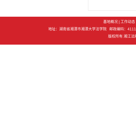
基地概况
|
工作动态
地址：湖南省湘潭市湘潭大学法学院 邮政编码：411105 电 话：07
版权所有 湘江法网 Co