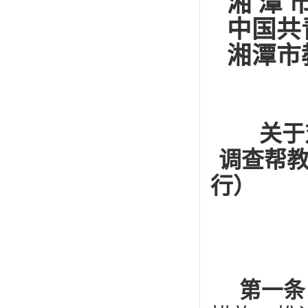
湘 潭 市
中国共
湘潭市
关于
调查帮
行）
第一条