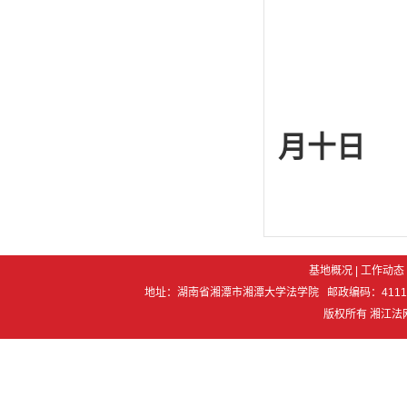
二
月十日
基地概况
|
工作动态
地址：湖南省湘潭市湘潭大学法学院 邮政编码：411105 电 话：07
版权所有 湘江法网 Co