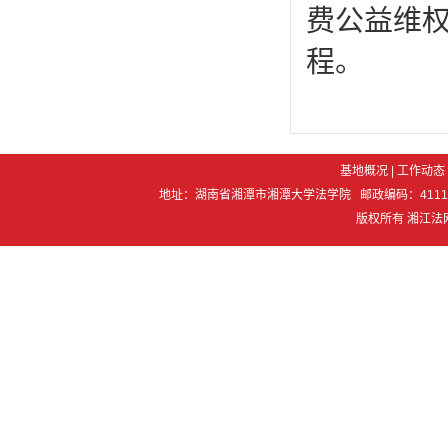
费公益维
程。
基地概况
|
工作动态
地址：湖南省湘潭市湘潭大学法学院 邮政编码：411105 电 话：07
版权所有 湘江法网 Co