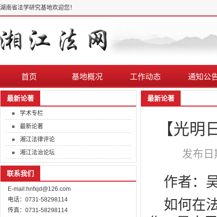
湖南省法学研究基地欢迎您！
首页
基地概况
工作动态
通知公
最新论著
最新论著
学术专栏
【光明
最新论著
湘江法律评论
发布日期
湘江法治论坛
联系我们
作者：
E-mail:hnfxjd@126.com
电话：0731-58298114
如何在
传真：0731-58298114