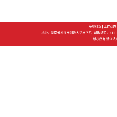
基地概况
|
工作动态
地址：湖南省湘潭市湘潭大学法学院 邮政编码：411105 电 话：07
版权所有 湘江法网 Co